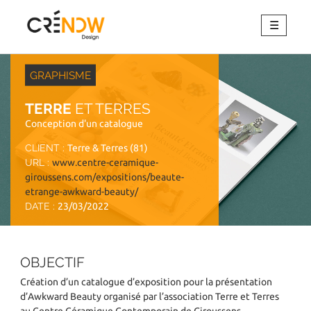
☰
GRAPHISME
TERRE
ET TERRES
Conception d'un catalogue
CLIENT :
Terre & Terres (81)
URL :
www.centre-ceramique-
giroussens.com/expositions/beaute-
etrange-awkward-beauty/
DATE :
23/03/2022
OBJECTIF
Création d’un catalogue d’exposition pour la présentation
d’Awkward Beauty organisé par l’association Terre et Terres